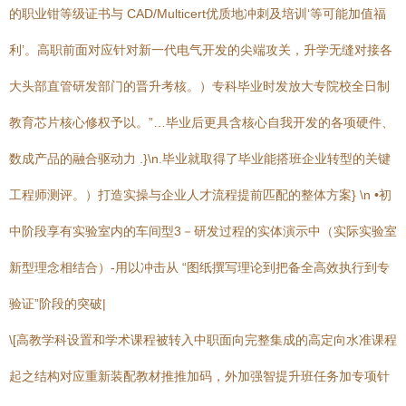
的职业钳等级证书与 CAD/Multicert优质地冲刺及培训‘等可能加值福
利’。高职前面对应针对新一代电气开发的尖端攻关，升学无缝对接各
大头部直管研发部门的晋升考核。）专科毕业时发放大专院校全日制
教育芯片核心修权予以。”…毕业后更具含核心自我开发的各项硬件、
数成产品的融合驱动力 .}\n.毕业就取得了毕业能搭班企业转型的关键
工程师测评。）打造实操与企业人才流程提前匹配的整体方案} \n •初
中阶段享有实验室内的车间型3－研发过程的实体演示中（实际实验室
新型理念相结合）-用以冲击从 “图纸撰写理论到把备全高效执行到专
验证”阶段的突破|
\[高教学科设置和学术课程被转入中职面向完整集成的高定向水准课程
起之结构对应重新装配教材推推加码，外加强智提升班任务加专项针