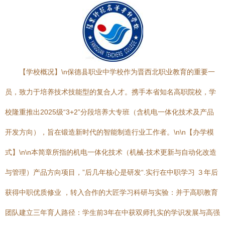
【学校概况】\n保德县职业中学校作为晋西北职业教育的重要一
员，致力于培养技术技能型的复合人才。携手本省知名高职院校，学
校隆重推出2025级“3+2”分段培养大专班（含机电一体化技术及产品
开发方向），旨在锻造新时代的智能制造行业工作者。\n\n【办学模
式】\n\n本简章所指的机电一体化技术（机械-技术更新与自动化改造
与管理）产品方向项目，”后几年核心是研发“.实行在中职学习 ３年后
获得中职优质修业 ，转入合作的大匠学习科研与实验：并于高职教育
团队建立三年育人路径：学生前3年在中获双师扎实的学识发展与高强